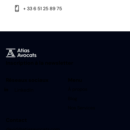
+ 33 6 51 25 89 75
Inscription à la newsletter
Réseaux sociaux
Menu
À propos
Linkedin
Blog
Nos Services
Contact
david@atiasavocats.com