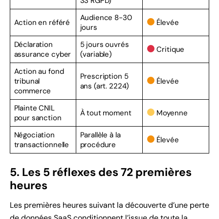
33 RGPD)
Audience 8-30
Action en référé
Élevée
jours
Déclaration
5 jours ouvrés
Critique
assurance cyber
(variable)
Action au fond
Prescription 5
tribunal
Élevée
ans (art. 2224)
commerce
Plainte CNIL
À tout moment
Moyenne
pour sanction
Négociation
Parallèle à la
Élevée
transactionnelle
procédure
5. Les 5 réflexes des 72 premières
heures
Les premières heures suivant la découverte d’une perte
de données SaaS conditionnent l’issue de toute la