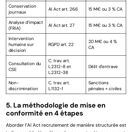
Conservation
AI Act art. 26.6
15 M€ ou 3 % CA
journaux
Analyse d’impact
AI Act art. 27
15 M€ ou 3 % CA
(FRIA)
Intervention
20 M€ ou 4 %
humaine sur
RGPD art. 22
CA
décision
C. trav. art.
Consultation du
L.2312-8 et
Délit d’entrave
CSE
L.2312-38
Non-
C. trav. art.
Sanctions
discrimination
L.1132-1
pénales + civiles
5. La méthodologie de mise en
conformité en 4 étapes
Aborder l’AI Act recrutement de manière structurée est